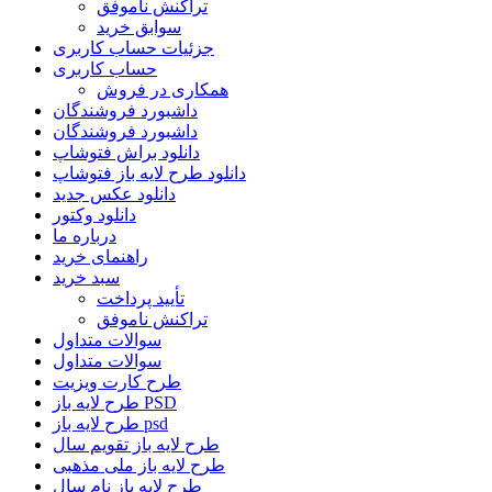
تراکنش ناموفق
سوابق خرید
جزئیات حساب کاربری
حساب کاربری
همکاری در فروش
داشبورد فروشندگان
داشبورد فروشندگان
دانلود براش فتوشاپ
دانلود طرح لایه باز فتوشاپ
دانلود عکس جدید
دانلود وکتور
درباره ما
راهنمای خرید
سبد خرید
تأیید پرداخت
تراکنش ناموفق
سوالات متداول
سوالات متداول
طرح کارت ویزیت
طرح لایه باز PSD
طرح لایه باز psd
طرح لایه باز تقویم سال
طرح لایه باز ملی مذهبی
طرح لایه باز نام سال