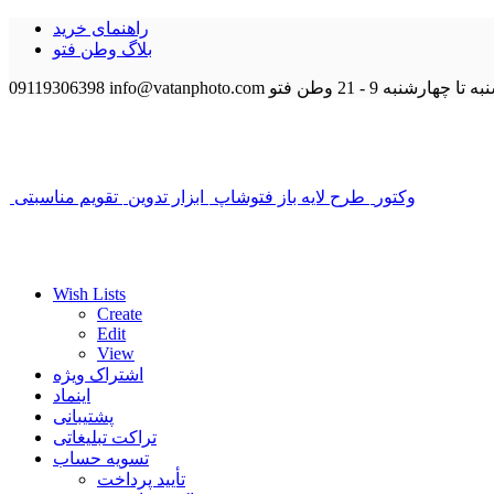
راهنمای خرید
بلاگ وطن فتو
 تا چهارشنبه 9 - 21
وطن فتو
info@vatanphoto.com
09119306398
وکتور
طرح لایه باز فتوشاپ
ابزار تدوین
تقویم مناسبتی
Wish Lists
Create
Edit
View
اشتراک ویژه
اینماد
پشتیبانی
تراکت تبلیغاتی
تسویه حساب
تأیید پرداخت