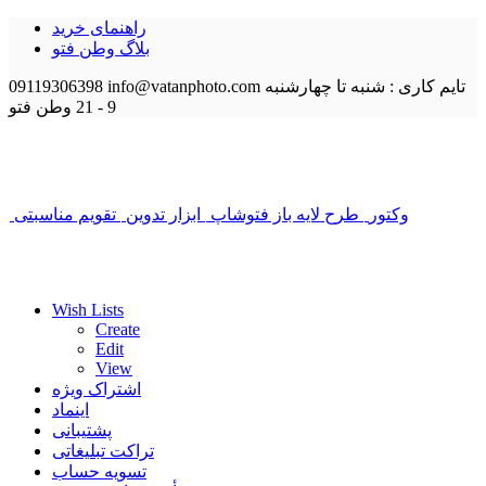
راهنمای خرید
بلاگ وطن فتو
تایم کاری : شنبه تا چهارشنبه
info@vatanphoto.com
09119306398
9 - 21
وطن فتو
وکتور
طرح لایه باز فتوشاپ
ابزار تدوین
تقویم مناسبتی
Wish Lists
Create
Edit
View
اشتراک ویژه
اینماد
پشتیبانی
تراکت تبلیغاتی
تسویه حساب