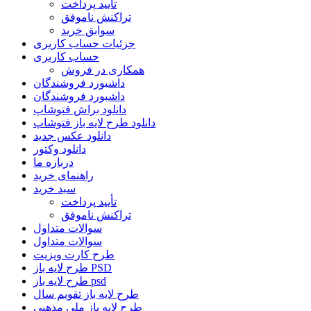
تأیید پرداخت
تراکنش ناموفق
سوابق خرید
جزئیات حساب کاربری
حساب کاربری
همکاری در فروش
داشبورد فروشندگان
داشبورد فروشندگان
دانلود براش فتوشاپ
دانلود طرح لایه باز فتوشاپ
دانلود عکس جدید
دانلود وکتور
درباره ما
راهنمای خرید
سبد خرید
تأیید پرداخت
تراکنش ناموفق
سوالات متداول
سوالات متداول
طرح کارت ویزیت
طرح لایه باز PSD
طرح لایه باز psd
طرح لایه باز تقویم سال
طرح لایه باز ملی مذهبی