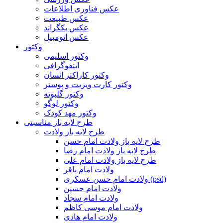
عکس فناوری اطلاعات
عکس طبیعت
عکس بکگراند
عکس اتومبیل
وکتور
وکتور اسلیمی
اینفوگرافی
وکتور کاراکتر انسان
وکتور کارت ویزیت و پوستر
وکتور گلبوته
وکتور لوگو
وکتور مهد کودک
طرح لایه باز مناسبتی
طرح لایه باز ولادت
طرح لایه باز ولادت امام حسن
طرح لایه باز ولادت امام رضا
طرح لایه باز ولادت امام علی
ولادت امام باقر
ولادت امام حسن عسکری (psd)
ولادت امام حسین
ولادت امام سجاد
ولادت امام موسی کاظم
ولادت امام هادی