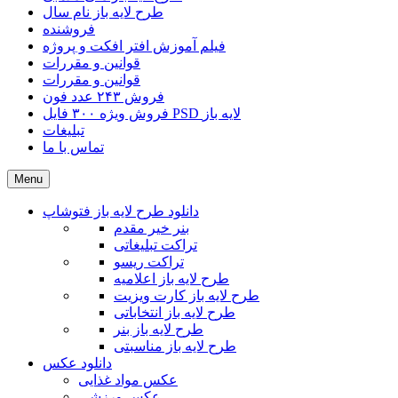
طرح لایه باز نام سال
فروشنده
فیلم آموزش افتر افکت و پروژه
قوانین و مقررات
قوانین و مقررات
فروش ۲۴۳ عدد فون
فروش ویژه ۳۰۰ فایل PSD لایه باز
تبلیغات
تماس با ما
Menu
دانلود طرح لایه باز فتوشاپ
بنر خیر مقدم
تراکت تبلیغاتی
تراکت ریسو
طرح لایه باز اعلامیه
طرح لایه باز کارت ویزیت
طرح لایه باز انتخاباتی
طرح لایه باز بنر
طرح لایه باز مناسبتی
دانلود عکس
عکس مواد غذایی
عکس ورزشی