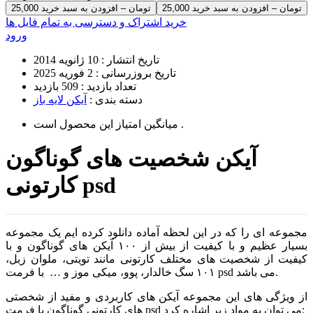
25,000 تومان – افزودن به سبد خرید
خرید اشتراک و دسترسی به تمام فایل ها
ورود
تاریخ انتشار :
10 ژانویه 2014
تاریخ بروزرسانی :
2 فوریه 2025
تعداد بازدید :
509 بازدید
دسته بندی :
آیکن لایه باز
است .
میانگین امتیاز این محصول
آیکن شخصیت های گوناگون
کارتونی psd
مجموعه ای را که در این لحظه آماده دانلود کرده ایم یک مجموعه
بسیار عظیم و با کیفیت از بیش از ۱۰۰ آیکن های گوناگون و با
کیفیت از شخصیت های مختلف کارتونی مانند تویتی، ملوان زبل،
۱۰۱ سگ خالدار، پوو، میکی موز و … با فرمت psd می باشد.
از ویژگی های این مجموعه آیکن های کاربردی و مفید از شخصتی
های کارتونی گوناگون با فرمت psd می توان به مواد زیر اشاره کرد: