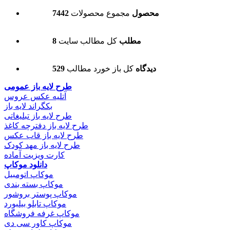
7442 محصول
مجموع محصولات
8 مطلب
کل مطالب سایت
529 دیدگاه
کل باز خورد مطالب
طرح لایه باز عمومی
آتلیه عکس عروس
بکگراند لایه باز
طرح لایه باز تبلیغاتی
طرح لایه باز دفترچه کاغذ
طرح لایه باز قاب عکس
طرح لایه باز مهد کودک
کارت ویزیت آماده
دانلود موکاپ
موکاپ اتومبیل
موکاپ بسته بندی
موکاپ پوستر بروشور
موکاپ تابلو بیلبورد
موکاپ غرفه فروشگاه
موکاپ کاور سی دی