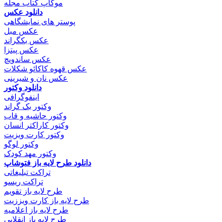
موکاپ کتاب مجله
دانلود عکس
پوستر های نمایشگاهی
عکس مبل
عکس بکگراند
عکس پیتزا
عکس ساندویچ
عکس قهوه کاکائو شکلات
عکس نان و شیرینی
دانلود وکتور
اینفوگرافی
وکتور بک گراند
وکتور حاشیه و قاب
وکتور کاراکتر انسان
وکتور کارت ویزیت
وکتور لوگو
وکتور مهد کودک
دانلود طرح لایه باز فتوشاپ
تراکت تبلیغاتی
تراکت ریسو
طرح لایه باز تقویم
طرح لایه باز کارت ویززیت
طرح لایه باز اعلامیه
طرح لایه باز انقلابی