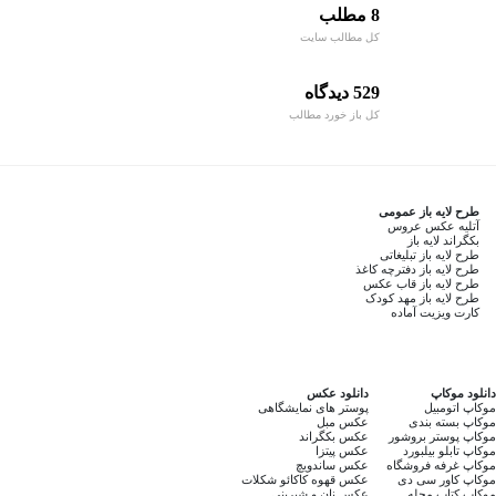
8 مطلب
کل مطالب سایت
529 دیدگاه
کل باز خورد مطالب
طرح لایه باز عمومی
آتلیه عکس عروس
بکگراند لایه باز
طرح لایه باز تبلیغاتی
طرح لایه باز دفترچه کاغذ
طرح لایه باز قاب عکس
طرح لایه باز مهد کودک
کارت ویزیت آماده
دانلود موکاپ
دانلود عکس
موکاپ اتومبیل
پوستر های نمایشگاهی
موکاپ بسته بندی
عکس مبل
موکاپ پوستر بروشور
عکس بکگراند
موکاپ تابلو بیلبورد
عکس پیتزا
موکاپ غرفه فروشگاه
عکس ساندویچ
موکاپ کاور سی دی
عکس قهوه کاکائو شکلات
موکاپ کتاب مجله
عکس نان و شیرینی