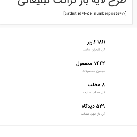
طرح لایه باز تراکت تبلیغاتی
[catlist id=10510 numberposts=20]
1811 کاربر
کل کاربران سایت
7442 محصول
مجموع محصولات
8 مطلب
کل مطالب سایت
529 دیدگاه
کل باز خورد مطالب