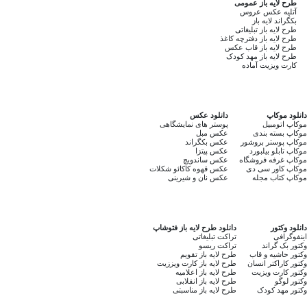
طرح لایه باز عمومی
آتلیه عکس عروس
بکگراند لایه باز
طرح لایه باز تبلیغاتی
طرح لایه باز دفترچه کاغذ
طرح لایه باز قاب عکس
طرح لایه باز مهد کودک
کارت ویزیت آماده
دانلود موکاپ
دانلود عکس
موکاپ اتومبیل
پوستر های نمایشگاهی
موکاپ بسته بندی
عکس مبل
موکاپ پوستر بروشور
عکس بکگراند
موکاپ تابلو بیلبورد
عکس پیتزا
موکاپ غرفه فروشگاه
عکس ساندویچ
موکاپ کاور سی دی
عکس قهوه کاکائو شکلات
موکاپ کتاب مجله
عکس نان و شیرینی
دانلود وکتور
دانلود طرح لایه باز فتوشاپ
اینفوگرافی
تراکت تبلیغاتی
وکتور بک گراند
تراکت ریسو
وکتور حاشیه و قاب
طرح لایه باز تقویم
وکتور کاراکتر انسان
طرح لایه باز کارت ویززیت
وکتور کارت ویزیت
طرح لایه باز اعلامیه
وکتور لوگو
طرح لایه باز انقلابی
وکتور مهد کودک
طرح لایه باز مناسبتی